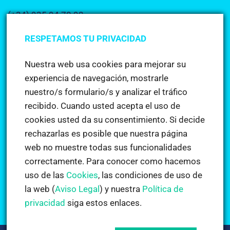
(+34) 935 94 70 92
info@academiacerdanyola.es
RESPETAMOS TU PRIVACIDAD
Nuestra web usa cookies para mejorar su
Dónde estamos
experiencia de navegación, mostrarle
nuestro/s formulario/s y analizar el tráfico
recibido. Cuando usted acepta el uso de
Noticias
cookies usted da su consentimiento. Si decide
rechazarlas es posible que nuestra página
web no muestre todas sus funcionalidades
Deseo para año nuevo: Aprender inglés
correctamente. Para conocer como hacemos
en
Comentarios desactivados
Deseo
uso de las
Cookies
, las condiciones de uso de
para
Cursos estiu 2018
la web (
Aviso Legal
) y nuestra
Política de
año
en
Comentarios desactivados
privacidad
siga estos enlaces.
nuevo:
Cursos
Aprender
estiu
inglés
2018