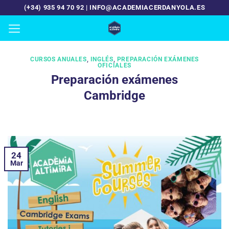
Saltar
(+34) 935 94 70 92 | INFO@ACADEMIACERDANYOLA.ES
al
contenido
CURSOS ANUALES
,
INGLÉS
,
PREPARACIÓN EXÁMENES
OFICIALES
Preparación exámenes
Cambridge
24
Mar