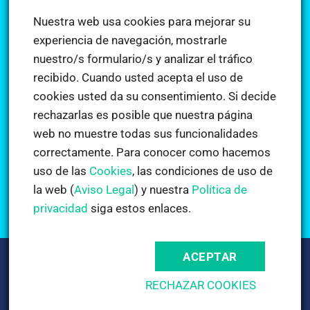
Nuestra web usa cookies para mejorar su
Dónde estamos
experiencia de navegación, mostrarle
nuestro/s formulario/s y analizar el tráfico
recibido. Cuando usted acepta el uso de
Noticias
cookies usted da su consentimiento. Si decide
rechazarlas es posible que nuestra página
web no muestre todas sus funcionalidades
Deseo para año nuevo: Aprender inglés
correctamente. Para conocer como hacemos
en
Comentarios desactivados
uso de las
Cookies
, las condiciones de uso de
Deseo
para
Cursos estiu 2018
la web (
Aviso Legal
) y nuestra
Política de
año
en
Comentarios desactivados
privacidad
siga estos enlaces.
nuevo:
Cursos
Aprender
estiu
inglés
2018
ACEPTAR
Política De Privacidad
|
Uso De Cookies
|
Aviso Legal y
Condiciones De Uso
RECHAZAR COOKIES
Copyright 2026 ©
Academia Altimira | Academia de