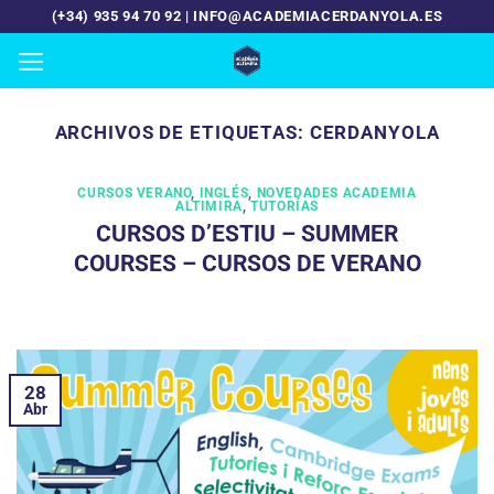
Saltar
(+34) 935 94 70 92 | INFO@ACADEMIACERDANYOLA.ES
al
contenido
ARCHIVOS DE ETIQUETAS:
CERDANYOLA
CURSOS VERANO
,
INGLÉS
,
NOVEDADES ACADEMIA
ALTIMIRA
,
TUTORÍAS
CURSOS D’ESTIU – SUMMER
COURSES – CURSOS DE VERANO
28
Abr