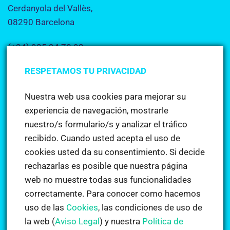
Cerdanyola del Vallès,
08290 Barcelona
(+34) 935 94 70 92
info@academiacerdanyola.es
RESPETAMOS TU PRIVACIDAD
Nuestra web usa cookies para mejorar su
Dónde estamos
experiencia de navegación, mostrarle
nuestro/s formulario/s y analizar el tráfico
recibido. Cuando usted acepta el uso de
Noticias
cookies usted da su consentimiento. Si decide
rechazarlas es posible que nuestra página
web no muestre todas sus funcionalidades
Deseo para año nuevo: Aprender inglés
correctamente. Para conocer como hacemos
en
Comentarios desactivados
Deseo
uso de las
Cookies
, las condiciones de uso de
para
Cursos estiu 2018
la web (
Aviso Legal
) y nuestra
Política de
año