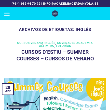
Saltar
(+34) 935 94 70 92 | INFO@ACADEMIACERDANYOLA.ES
al
contenido
ARCHIVOS DE ETIQUETAS:
INGLÉS
CURSOS VERANO
,
INGLÉS
,
NOVEDADES ACADEMIA
ALTIMIRA
,
TUTORÍAS
CURSOS D’ESTIU – SUMMER
COURSES – CURSOS DE VERANO
28
Abr