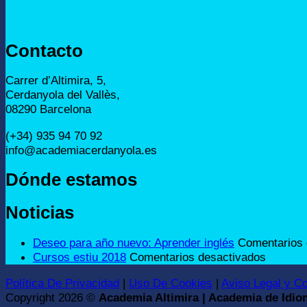
Contacto
Carrer d’Altimira, 5,
Cerdanyola del Vallès,
08290 Barcelona
(+34) 935 94 70 92
info@academiacerdanyola.es
Dónde estamos
Noticias
Deseo para año nuevo: Aprender inglés
Comentarios 
en
Cursos estiu 2018
Comentarios desactivados
Cursos
Política De Privacidad
|
Uso De Cookies
|
Aviso Legal y C
estiu
Copyright 2026 ©
Academia Altimira | Academia de Idio
2018