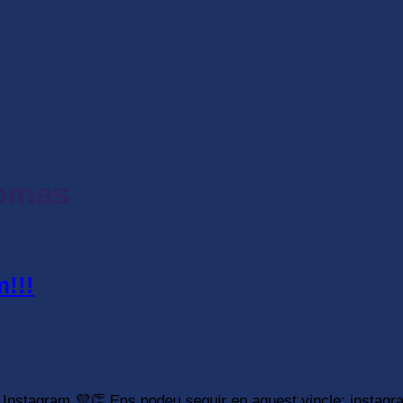
iomas
m!!!
m Instagram 💜👏 Ens podeu seguir en aquest vincle: insta