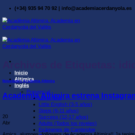
Saltar
(+34) 935 94 70 92 | info@academiacerdanyola.es
al
contenido
Archivos de Etiquetas:
id
Inicio
Altimira
Novedades Academia Altimira
Inglés
Presencial
Academia Altimira estrena Instagra
Level Test
Little English (3-5 años)
Steps (6-11 años)
20
Success (12-17 años)
Abr
Adults (Todos los niveles)
Exámenes de Cambridge
Amics, alumnes, followers de Academia Altimira!! Ja teni