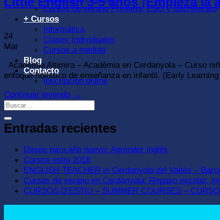
Little English 3-5 años ¡Empieza la 
Cursos de verano Primaria, ESO y Bachillerato
+ Cursos
Informática
24
Clases Individuales
Mar
Cursos a medida
Blog
Acadèmia Altimira – Acadèmia en Cerdanyola – Curso niño
Contacto
enfoque holístico de enseñanza en infantil. (Early Learnin
Inscripción online
Continuar leyendo
→
Entradas recientes
Deseo para año nuevo: Aprender inglés
Cursos estiu 2018
ENGLISH TEACHER in Cerdanyola del Vallès – Barc
Cursos de verano en Cerdanyola: Repaso escolar, i
CURSOS D’ESTIU – SUMMER COURSES – CURS