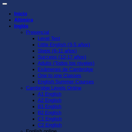
Inicio
Altimira
Inglés
Presencial
Level Test
Little English (3-5 años)
Steps (6-11 años)
Success (12-17 años)
Adults (Todos los niveles)
Exámenes de Cambridge
One to one Classes
English Summer Courses
Cambridge Levels Online
A1 English
A2 English
B1 English
B2 English
C1 English
C2 English
English online