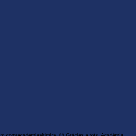
gram.com/academiaaltimira 😉 Gràcies a tots. Acadèmia