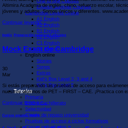
One to one Classes
Altimira Academia de inglés, chino, refuerzo escolar, té
English Summer Courses
jóvenes y adultos. Somos únicos y diferentes. www.acade
Cambridge Levels Online
A1 English
Continuar leyendo
→
A2 English
B1 English
Inglés
,
Preparación exámenes oficiales
B2 English
C1 English
Mock Exam de Cambridge
C2 English
English online
Stories
Songs
30
Extras
Mar
Kid’s Box Level 2, 3 and 4
Kid’s Box Level 5
Si estás preparando las pruebas de acceso para exámenes 
Tutorías
nuestros alumnos de PET – FIRST – CAE. ¡Practica con exá
Primaria
Continuar leyendo
→
ESO y Bachillerato
Selectividad
Clases de repaso universidad
Cursos anuales
,
Inglés
Pruebas de acceso a ciclos formativos
Clases individuales